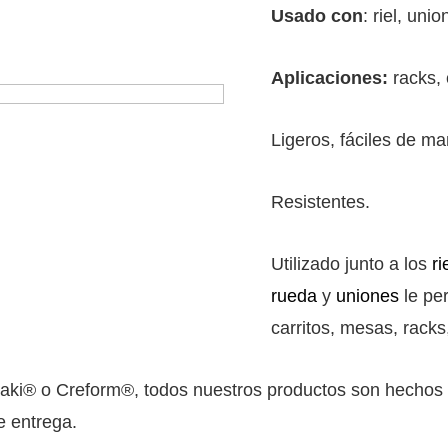
Usado con
: riel, uni
Aplicaciones:
racks, 
Ligeros, fáciles de ma
Resistentes.
Utilizado junto a los
ri
rueda
y
uniones
le per
carritos, mesas, rack
aki® o Creform®, todos nuestros productos son hechos e
e entrega.