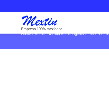
Tubo Plastificado
Empresa 100% mexicana
Home
Racks
Mextin Racks Ligeros
Tubo Plastifi