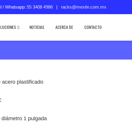
el / Whatsapp:
55 3408 4986
|
racks@mextin.com.mx
LUCIONES
NOTICIAS
ACERCA DE
CONTACTO
 acero plastificado
C
, diámetro 1 pulgada