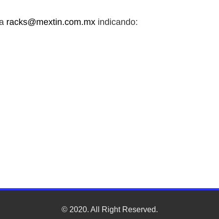
 a
racks@mextin.com.mx
indicando:
© 2020. All Right Reserved.